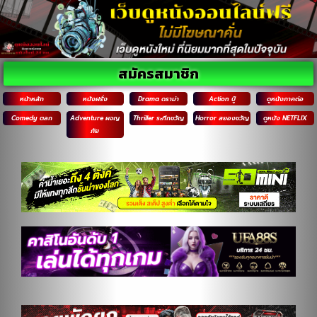
สมัครสมาชิก
หน้าหลัก
หนังฝรั่ง
Drama ดราม่า
Action บู๊
ดูหนังภาคต่อ
Comedy ตลก
Adventure ผจญ
Thriller ระทึกขวัญ
Horror สยองขวัญ
ดูหนัง NETFLIX
ภัย