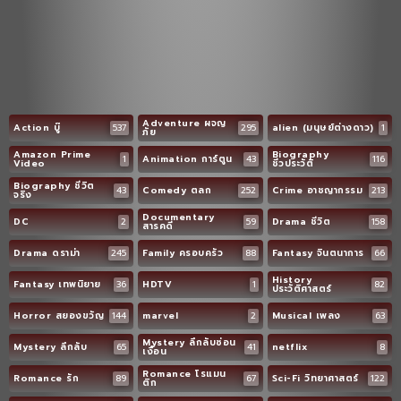
Adventure ผจญ
Action บู๊
537
295
alien (มนุษย์ต่างดาว)
1
ภัย
Amazon Prime
Biography
1
Animation การ์ตูน
43
116
Video
ชีวประวัติ
Biography ชีวิต
43
Comedy ตลก
252
Crime อาชญากรรม
213
จริง
Documentary
DC
2
59
Drama ชีวิต
158
สารคดี
Drama ดราม่า
245
Family ครอบครัว
88
Fantasy จินตนาการ
66
History
Fantasy เทพนิยาย
36
HDTV
1
82
ประวัติศาสตร์
Horror สยองขวัญ
144
marvel
2
Musical เพลง
63
Mystery ลึกลับซ่อน
Mystery ลึกลับ
65
41
netflix
8
เงื่อน
Romance โรแมน
Romance รัก
89
67
Sci-Fi วิทยาศาสตร์
122
ติก