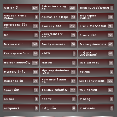
Adventure ผจญ
Action บู๊
537
295
alien (มนุษย์ต่างดาว)
1
ภัย
Amazon Prime
Biography
1
Animation การ์ตูน
43
116
Video
ชีวประวัติ
Biography ชีวิต
43
Comedy ตลก
252
Crime อาชญากรรม
213
จริง
Documentary
DC
2
59
Drama ชีวิต
158
สารคดี
Drama ดราม่า
245
Family ครอบครัว
88
Fantasy จินตนาการ
66
History
Fantasy เทพนิยาย
36
HDTV
1
82
ประวัติศาสตร์
Horror สยองขวัญ
144
marvel
2
Musical เพลง
63
Mystery ลึกลับซ่อน
Mystery ลึกลับ
65
41
netflix
8
เงื่อน
Romance โรแมน
Romance รัก
89
67
Sci-Fi วิทยาศาสตร์
122
ติก
Sport กีฬา
13
Thriller ระทึกขวัญ
257
War สงคราม
68
กระรอก
1
กองทัพ
2
การต่อสู้
4
การ์ตูนสัตว์
1
การ์ตูนเด็ก
8
การล้างแค้น
1