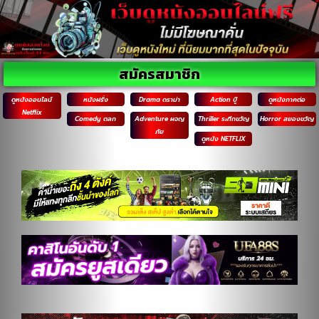
สมัครสมาชิก
ดูหนังออนไลน์
หนังฝรั่ง
Drama ดราม่า
Action บู๊
ดูหนังภาคต่อ
Netflix
Comedy ตลก
Adventure ผจญ
Thriller ระทึกขวัญ
Horror สยองขวัญ
ภัย
ดูหนัง NETFLIX