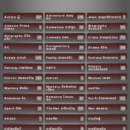
Adventure ผจญ
Action บู๊
537
295
alien (มนุษย์ต่างดาว)
1
ภัย
Amazon Prime
Biography
1
Animation การ์ตูน
43
116
Video
ชีวประวัติ
Biography ชีวิต
43
Comedy ตลก
252
Crime อาชญากรรม
213
จริง
Documentary
DC
2
59
Drama ชีวิต
158
สารคดี
Drama ดราม่า
245
Family ครอบครัว
88
Fantasy จินตนาการ
66
History
Fantasy เทพนิยาย
36
HDTV
1
82
ประวัติศาสตร์
Horror สยองขวัญ
144
marvel
2
Musical เพลง
63
Mystery ลึกลับซ่อน
Mystery ลึกลับ
65
41
netflix
8
เงื่อน
Romance โรแมน
Romance รัก
89
67
Sci-Fi วิทยาศาสตร์
122
ติก
Sport กีฬา
13
Thriller ระทึกขวัญ
257
War สงคราม
68
กระรอก
1
กองทัพ
2
การต่อสู้
4
การ์ตูนสัตว์
1
การ์ตูนเด็ก
8
การล้างแค้น
1