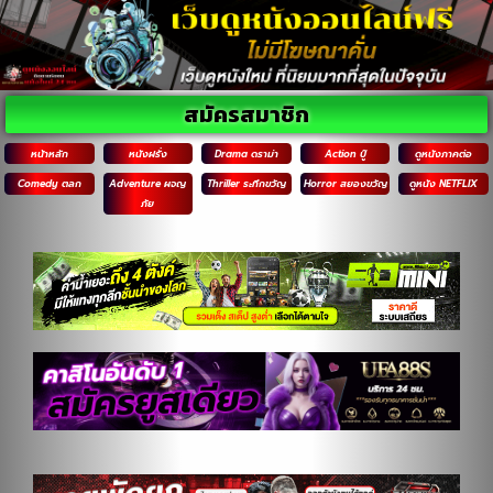
สมัครสมาชิก
หน้าหลัก
หนังฝรั่ง
Drama ดราม่า
Action บู๊
ดูหนังภาคต่อ
Comedy ตลก
Adventure ผจญ
Thriller ระทึกขวัญ
Horror สยองขวัญ
ดูหนัง NETFLIX
ภัย