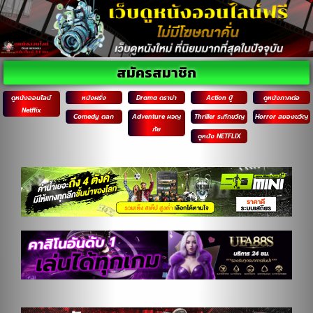
สมัครสมาชิก
ดูหนังออนไลน์
หนังฝรั่ง
Drama ดราม่า
Action บู๊
ดูหนังภาคต่อ
Netflix
Comedy ตลก
Adventure ผจญ
Thriller ระทึกขวัญ
Horror สยองขวัญ
ภัย
ดูหนัง NETFLIX