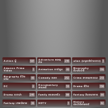
Adventure ผจญ
Action บู๊
537
295
alien (มนุษย์ต่างดาว)
1
ภัย
Amazon Prime
Biography
1
Animation การ์ตูน
43
116
Video
ชีวประวัติ
Biography ชีวิต
43
Comedy ตลก
252
Crime อาชญากรรม
213
จริง
Documentary
DC
2
59
Drama ชีวิต
158
สารคดี
Drama ดราม่า
245
Family ครอบครัว
88
Fantasy จินตนาการ
66
History
Fantasy เทพนิยาย
36
HDTV
1
82
ประวัติศาสตร์