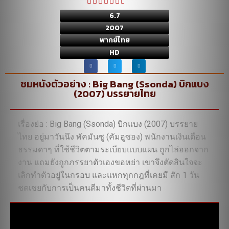
6.7
2007
พากย์ไทย
HD
ชมหนังตัวอย่าง : Big Bang (Ssonda) บิกแบง
(2007) บรรยายไทย
เรื่องย่อ : Big Bang (Ssonda) บิกแบง (2007) บรรยาย
ไทย อยู่มาวันนึง พัคมันซู (คัมอูซอง) พนักงานเงินเดือน
ธรรมดาๆ ที่ใช้ชีวิตตามระเบียบแบบแผน ถูกไล่ออกจาก
งาน แถมยังถูกภรรยาตัวเองขอหย่า เขาจึงตัดสินใจจะ
เลิกทำตัวอยู่ในกรอบ และแหกทุกกฎที่เคยมี สัก 1 วัน
ชดเชยกับการเป็นคนดีมาทั้งชีวิตที่ผ่านมา