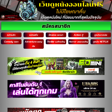
สมัครสมาชิก
หน้าหลัก
หนังฝรั่ง
Drama ดราม่า
Action บู๊
ดูหนังภาคต่อ
Comedy ตลก
Adventure ผจญ
Thriller ระทึกขวัญ
Horror สยองขวัญ
ดูหนัง NETFLIX
ภัย