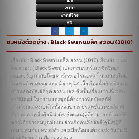
6.5
2010
พากย์ไทย
HD
ชมหนังตัวอย่าง : Black Swan แบล็ค สวอน (2010)
เรื่องย่อ : Black Swan แบล็ค สวอน (2010) เรื่องย่อ : แบ
ล็ค สวอน ( Black Swan) เป็นภาพยนตร์แนวจิตวิทยา
สยองขวัญ กำกับโดย ดาร์เรน อโรนอฟสกี้ นำแสดงโดย
วินเซนต์ คาสเซล และ มิล่า คูนิส เนื้อเรื่องนั้นอ้างอิงจาก
การแสดงบัลเล่ต์ชุด สวอน เลค ซึ่งเป็นเรื่องราวเกี่ยวกับ
ราชินีหงส์ ในการแสดงชุดนี้ต้องการนักบัลเล่ต์ที่
สามารถแสดงเป็นได้ทั้งหงส์ขาวที่บริสุทธิ์และหงส์ดำที่
ยั่วยวน คนหนึ่งคือนีน่า(พอร์ตแมน)ผู้ที่สามารถเป็นหงส์
ขาวได้อย่างสมบูรณ์แบบ ส่วนอีกคนคือลิลลี่(คูนิส)ผู้ที่
เหมาะสมกับบทหงส์ดำ และเมื่อทั้งสองต้องแข่งขันกัน นี
น่าก็เริ่มพบด้านมืดของตัวเอง