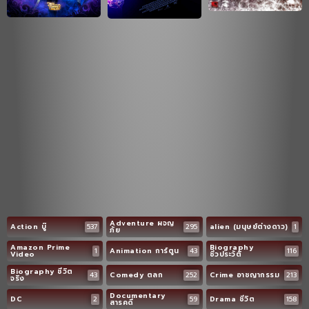
Adventure ผจญ
Action บู๊
537
295
alien (มนุษย์ต่างดาว)
1
ภัย
Amazon Prime
Biography
1
Animation การ์ตูน
43
116
Video
ชีวประวัติ
Biography ชีวิต
43
Comedy ตลก
252
Crime อาชญากรรม
213
จริง
Documentary
DC
2
59
Drama ชีวิต
158
สารคดี