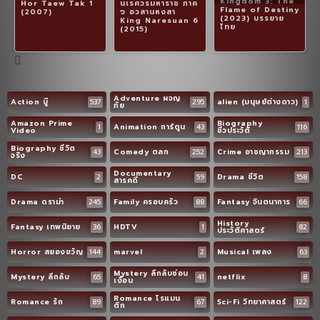
Kingdom 3: The
Hor Taew Tak 1
นเรศวรมหาราช ภาค
Flame of Destiny
(2007)
๖ อวสานหงสา
(2023) บรรยาย
King Naresuan 6
ไทย
(2015)
Adventure ผจญ
Action บู๊
537
295
alien (มนุษย์ต่างดาว)
1
ภัย
Amazon Prime
Biography
1
Animation การ์ตูน
43
116
Video
ชีวประวัติ
Biography ชีวิต
43
Comedy ตลก
252
Crime อาชญากรรม
213
จริง
Documentary
DC
2
59
Drama ชีวิต
158
สารคดี
Drama ดราม่า
245
Family ครอบครัว
88
Fantasy จินตนาการ
66
History
Fantasy เทพนิยาย
36
HDTV
1
82
ประวัติศาสตร์
Horror สยองขวัญ
144
marvel
2
Musical เพลง
63
Mystery ลึกลับซ่อน
Mystery ลึกลับ
65
41
netflix
8
เงื่อน
Romance โรแมน
Romance รัก
89
67
Sci-Fi วิทยาศาสตร์
122
ติก