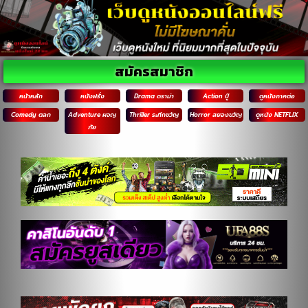
สมัครสมาชิก
หน้าหลัก
หนังฝรั่ง
Drama ดราม่า
Action บู๊
ดูหนังภาคต่อ
Comedy ตลก
Adventure ผจญ
Thriller ระทึกขวัญ
Horror สยองขวัญ
ดูหนัง NETFLIX
ภัย