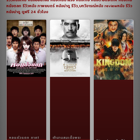
หนังตลก รีวิวหนัง ภาพยนตร์ หนังน่าดู รีวิว,บทวิจารณ์หนัง reviewหนัง รีวิว
หนังน่าดู ดูฟรี 24 ชั่วโมง
หอแต๋วแตก ภาค1
ตำนานสมเด็จพระ