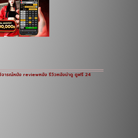
ิจารณ์หนัง reviewหนัง รีวิวหนังน่าดู ดูฟรี 24