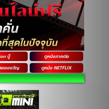
on บู๊
ดูหนังภาคต่อ
สยองขวัญ
ดูหนัง NETFLIX