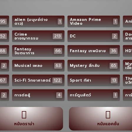
alien (มนุษย์ต่าง
Amazon Prime
295
1
1
Ani
ดาว)
Video
Crime
Do
252
213
2
DC
อาชญากรรม
สาร
Fantasy
88
66
36
Fantasy เทพนิยาย
HD
จินตนาการ
Mys
2
63
65
Musical เพลง
Mystery ลึกลับ
เงื่
Thr
67
122
13
Sci-Fi วิทยาศาสตร์
Sport กีฬา
ขว
2
4
1
การต่อสู้
การ์ตูนสัตว์
การ
หนังดราม่า
หนังแอคชั่น