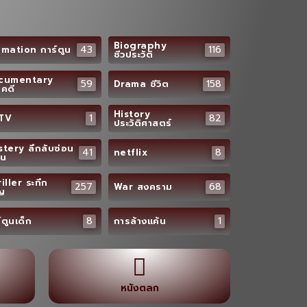
Biography
43
116
mation การ์ตูน
ชีวประวัติ
cumentary
59
158
Drama ชีวิต
คดี
History
1
82
TV
ประวัติศาสตร์
tery ลึกลับซ่อน
41
8
netflix
อน
iller ระทึก
257
68
War สงคราม
ัญ
8
1
์ตูนเด็ก
การล้างแค้น
หนังตลก