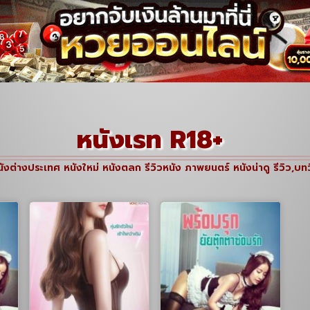
หนังเรท R18+
ังต่างประเทศ หนังใหม่ หนังตลก รีวิวหนัง ภาพยนตร์ หนังน่าดู รีวิว,บทว