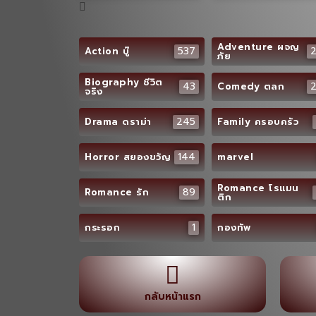
Adventure ผจญ
537
Action บู๊
ภัย
Biography ชีวิต
43
Comedy ตลก
จริง
245
Drama ดราม่า
Family ครอบครัว
144
Horror สยองขวัญ
marvel
Romance โรแมน
89
Romance รัก
ติก
1
กระรอก
กองทัพ
กลับหน้าแรก