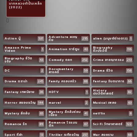
บาทหลวงกำปั้นเหล็ก
(2022)
Adventure ผจญ
Action บู๊
537
295
alien (มนุษย์ต่างดาว)
1
ภัย
Amazon Prime
Biography
1
Animation การ์ตูน
43
116
Video
ชีวประวัติ
Biography ชีวิต
43
Comedy ตลก
252
Crime อาชญากรรม
213
จริง
Documentary
DC
2
59
Drama ชีวิต
158
สารคดี
Drama ดราม่า
245
Family ครอบครัว
88
Fantasy จินตนาการ
66
History
Fantasy เทพนิยาย
36
HDTV
1
82
ประวัติศาสตร์
Horror สยองขวัญ
144
marvel
2
Musical เพลง
63
Mystery ลึกลับซ่อน
Mystery ลึกลับ
65
41
netflix
8
เงื่อน
Romance โรแมน
Romance รัก
89
67
Sci-Fi วิทยาศาสตร์
122
ติก
Sport กีฬา
13
Thriller ระทึกขวัญ
257
War สงคราม
68