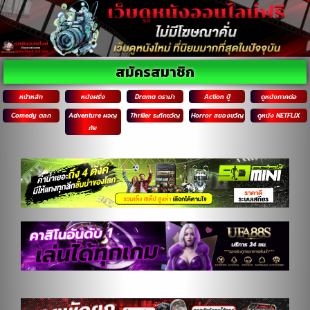
สมัครสมาชิก
หน้าหลัก
หนังฝรั่ง
Drama ดราม่า
Action บู๊
ดูหนังภาคต่อ
Comedy ตลก
Adventure ผจญ
Thriller ระทึกขวัญ
Horror สยองขวัญ
ดูหนัง NETFLIX
ภัย