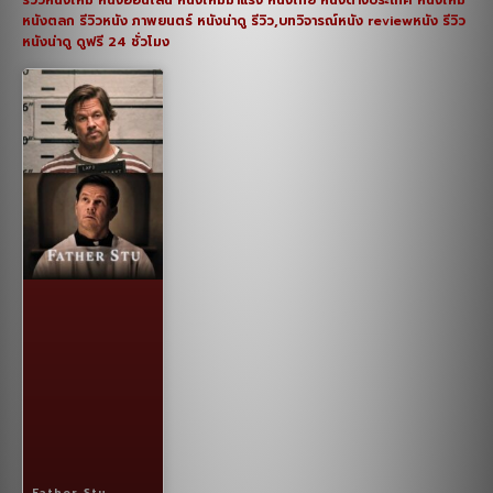
หนังตลก รีวิวหนัง ภาพยนตร์ หนังน่าดู รีวิว,บทวิจารณ์หนัง reviewหนัง รีวิว
หนังน่าดู ดูฟรี 24 ชั่วโมง
Father Stu