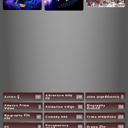
Adventure ผจญ
Action บู๊
537
295
alien (มนุษย์ต่างดาว)
1
ภัย
Amazon Prime
Biography
1
Animation การ์ตูน
43
116
Video
ชีวประวัติ
Biography ชีวิต
43
Comedy ตลก
252
Crime อาชญากรรม
213
จริง
Documentary
DC
2
59
Drama ชีวิต
158