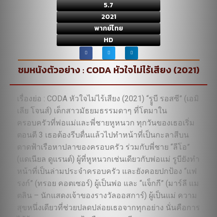
5.7
2021
พากย์ไทย
HD
ชมหนังตัวอย่าง : CODA หัวใจไม่ไร้เสียง (2021)
เรื่องย่อ : CODA หัวใจไม่ไร้เสียง (2021) “รููบี รอสซี” (เอมิ
เลีย โจนส์) เด็กสาวมัธยมธรรมดาๆ ที่โตมาใน
ครอบครัวที่พ่อแม่และพี่ชายหูหนวก ทุกวันของเธอเริ่ม
ตอนตี 3 เธอต้องรีบตื่นแล้วไปทำหน้าที่เป็นกะลาสีบน
ดาดฟ้าเรือหาปลาของครอบครัว ร่วมกับพี่ชาย “ลีโอ”
(แดเนียล ดูแรนต์) ผู้ที่หูหนวกเช่นเดียวกับพ่อแม่ รูบียังทำ
หน้าที่เป็นล่ามประจำครอบครัว และยังคอยปกป้อง “แฟ
รงก์” (ทรอย คอตเซอร์) ผู้เป็นพ่อ และ “แจ็กกี” (มาร์ลี แม
ตลิน – นักแสดงเจ้าของรางวัลออสการ์) ผู้เป็นแม่ ความ
สุขหนึ่งเดียวที่ช่วยปลดปล่อยเธอจากทุกอย่าง นั่นคือการ