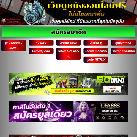
สมัครสมาชิก
ดูหนังออนไลน์
หนังฝรั่ง
Drama ดราม่า
Action บู๊
ดูหนังภาคต่อ
Netflix
Comedy ตลก
Adventure ผจญ
Thriller ระทึกขวัญ
Horror สยองขวัญ
ภัย
ดูหนัง NETFLIX