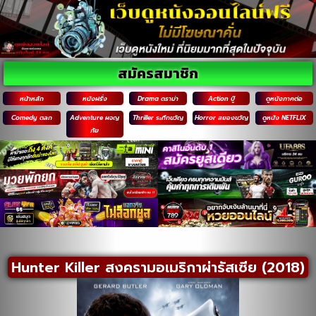
สมัครสมาชิก
หน้าหลัก
หนังฝรั่ง
Drama ดราม่า
Action บู๊
ดูหนังภาคต่อ
Comedy ตลก
Adventure ผจญ
Thriller ระทึกขวัญ
Horror สยองขวัญ
ดูหนัง NETFLIX
ภัย
Hunter Killer สงครามอเมริกาผ่ารัสเซีย (2018)