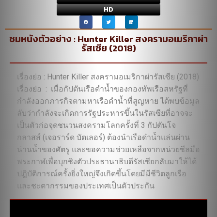
HD
ชมหนังตัวอย่าง : Hunter Killer สงครามอเมริกาผ่า
รัสเซีย (2018)
เรื่องย่อ : Hunter Killer สงครามอเมริกาผ่ารัสเซีย (2018)
เรื่องย่อ : เมื่อกัปตันเรือดำน้ำของกองทัพเรือสหรัฐที่
กำลังออกภารกิจตามหาเรือดำน้ำที่สูญหาย ได้พบข้อมูล
ลับว่ากำลังจะเกิดการรัฐประหารขึ้นในรัสเซียที่อาจจะ
เป็นตัวก่อจุดชนวนสงครามโลกครั้งที่ 3 กัปตันโจ
กลาสส์ (เจอราร์ด บัตเลอร์) ต้องนำเรือดำน้ำแล่นผ่าน
น่านน้ำของศัตรู และขอความช่วยเหลือจากหน่วยซีลมือ
พระกาฬเพื่อบุกชิงตัวประธานาธิบดีรัสเซียกลับมาให้ได้
ปฎิบัติการณ์ครั้งยิ่งใหญ่จึงเกิดขึ้นโดยมีมีชีวิตลูกเรือ
และชะตากรรมของประเทศเป็นตัวประกัน