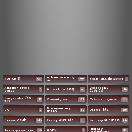
Adventure ผจญ
Action บู๊
537
295
alien (มนุษย์ต่างดาว)
1
ภัย
Amazon Prime
Biography
1
Animation การ์ตูน
43
116
Video
ชีวประวัติ
Biography ชีวิต
43
Comedy ตลก
252
Crime อาชญากรรม
213
จริง
Documentary
DC
2
59
Drama ชีวิต
158
สารคดี
Drama ดราม่า
245
Family ครอบครัว
88
Fantasy จินตนาการ
66
History
Fantasy เทพนิยาย
36
HDTV
1
82
ประวัติศาสตร์