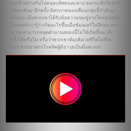
แยกย้ายห่างกันไปคนละทิศคนละทาง จนกระทั่งวันชาติ
เวียนกลับมาอีกครั้ง มิตรภาพของเพื่อนกลุ่มนี้กำลังถูก
ทดสอบ เมื่อพวกเขาได้รับข้อความข่มขู่จากใครคนหนึ่ง
ที่แสดงตัวว่ารู้ว่าเกิดอะไรขึ้นเมื่อซัมเมอร์ในปีก่อน พวก
เขาจะสามารถหยุดตำนานสยองนี้ไม่ให้เกิดขึ้นมาอีก
ครั้งได้หรือไม่ หรือว่าพวกเขาต้องสังเวยชีวิตไปทีละ
คนๆ จากฆาตกรโรคจิตผู้มีอาวุธเป็นมือตะขอ!