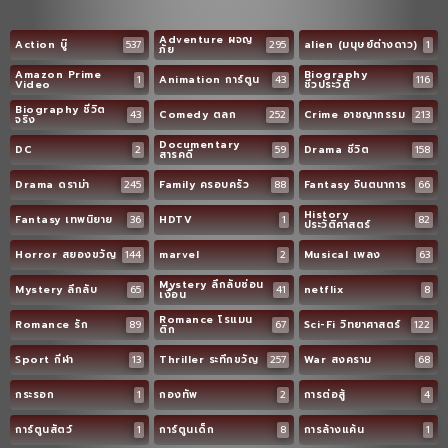
Adventure ผจญ
Action บู๊
537
295
alien (มนุษย์ต่างดาว)
1
ภัย
Amazon Prime
Biography
1
Animation การ์ตูน
43
116
Video
ชีวประวัติ
Biography ชีวิต
43
Comedy ตลก
252
Crime อาชญากรรม
213
จริง
Documentary
DC
2
59
Drama ชีวิต
158
สารคดี
Drama ดราม่า
245
Family ครอบครัว
88
Fantasy จินตนาการ
66
History
Fantasy เทพนิยาย
36
HDTV
1
82
ประวัติศาสตร์
Horror สยองขวัญ
144
marvel
2
Musical เพลง
63
Mystery ลึกลับซ่อน
Mystery ลึกลับ
65
41
netflix
8
เงื่อน
Romance โรแมน
Romance รัก
89
67
Sci-Fi วิทยาศาสตร์
122
ติก
Sport กีฬา
13
Thriller ระทึกขวัญ
257
War สงคราม
68
กระรอก
1
กองทัพ
2
การต่อสู้
4
การ์ตูนสัตว์
1
การ์ตูนเด็ก
8
การล้างแค้น
1