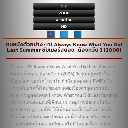
5.7
2006
พากย์ไทย
HD
ชมหนังตัวอย่าง : I’ll Always Know What You Did
Last Summer ซัมเมอร์สยอง…ต้องหวีด 3 (2006)
เรื่องย่อ : I’ll Always Know What You Did Last Summer
ซัมเมอร์สยอง…ต้องหวีด 3 (2006) วัยรุ่นกลุ่มหนึ่งใน
เมืองเล็กๆ ของโคโลราโด กำลังถูกคุกคามถึงชีวิตใน
การกลับมาครั้งใหม่ของภาคต่อเรื่องล่าสุด จากหนัง
สยองขวัญสุดฮิตชุด I Know What You Did Last Summer
เมื่อการเล่นคะนองที่เลียนแบบเหตุการณ์สยองในวัน
ชาติ 4 กรกฎาคมที่ทำให้เพื่อนคนหนึ่งในก๊วนต้องเสีย
ชีวิตโดยอุบัติเหตุ เด็กวัยรุ่นกลุ่มนี้จึงสัญญากันว่าพวก
เขาจะปิดมันเป็นความลับและไม่มีวันบอกใคร หลังจาก