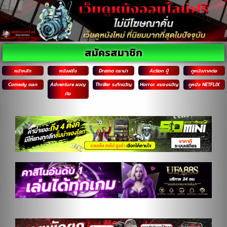
สมัครสมาชิก
หน้าหลัก
หนังฝรั่ง
Drama ดราม่า
Action บู๊
ดูหนังภาคต่อ
Comedy ตลก
Adventure ผจญ
Thriller ระทึกขวัญ
Horror สยองขวัญ
ดูหนัง NETFLIX
ภัย