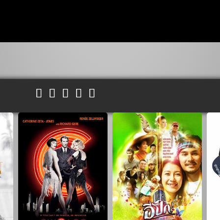




