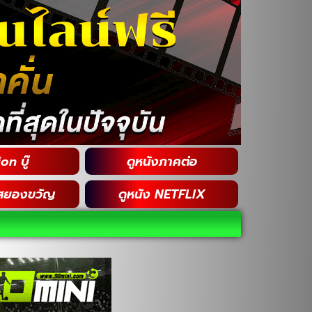
on บู๊
ดูหนังภาคต่อ
สยองขวัญ
ดูหนัง NETFLIX