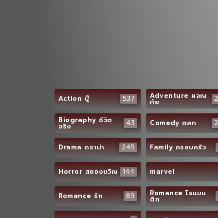
Adventure ผจญ
537
Action บู๊
ภัย
Biography ชีวิต
43
Comedy ตลก
จริง
245
Drama ดราม่า
Family ครอบครัว
144
Horror สยองขวัญ
marvel
Romance โรแมน
89
Romance รัก
ติก