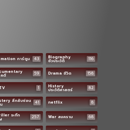
Biography
43
116
mation การ์ตูน
ชีวประวัติ
cumentary
59
158
Drama ชีวิต
คดี
History
1
82
TV
ประวัติศาสตร์
tery ลึกลับซ่อน
41
8
netflix
อน
iller ระทึก
257
68
War สงคราม
ัญ