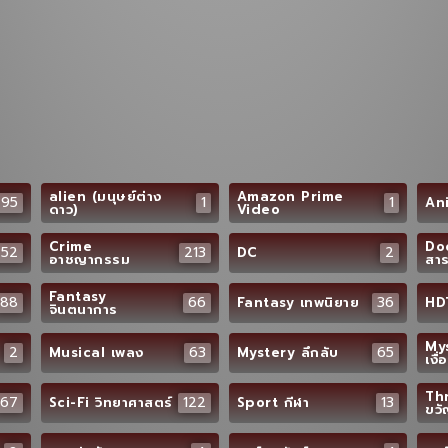
alien (มนุษย์ต่าง
Amazon Prime
295
1
1
Ani
ดาว)
Video
Crime
Do
252
213
2
DC
อาชญากรรม
สาร
Fantasy
88
66
36
Fantasy เทพนิยาย
HD
จินตนาการ
Mys
2
63
65
Musical เพลง
Mystery ลึกลับ
เงื่
Thr
67
122
13
Sci-Fi วิทยาศาสตร์
Sport กีฬา
ขว