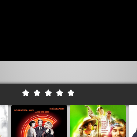




