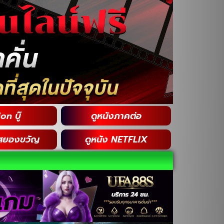
on บู๊
ดูหนังภาคต่อ
สยองขวัญ
ดูหนัง NETFLIX