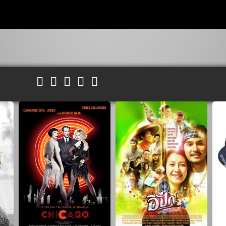




