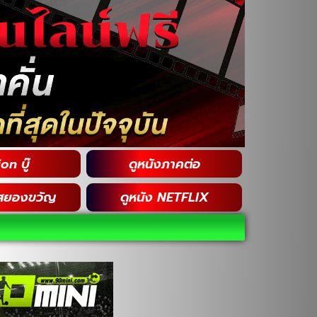
on บู๊
ดูหนังภาคต่อ
สยองขวัญ
ดูหนัง NETFLIX