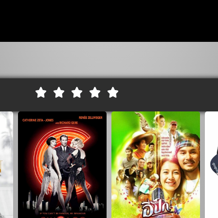




