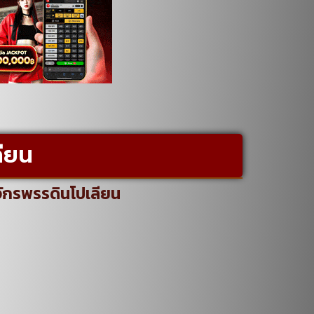
ียน
จักรพรรดินโปเลียน