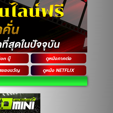
on บู๊
ดูหนังภาคต่อ
สยองขวัญ
ดูหนัง NETFLIX