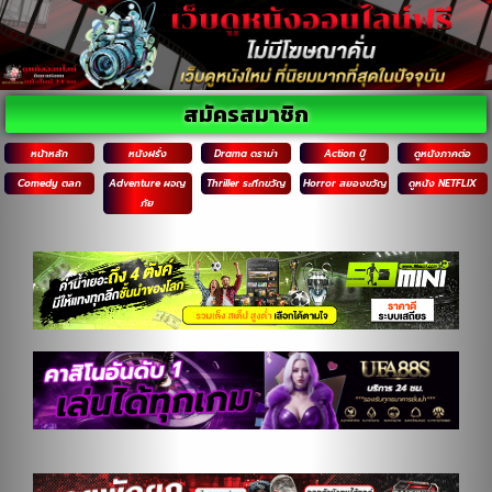
สมัครสมาชิก
หน้าหลัก
หนังฝรั่ง
Drama ดราม่า
Action บู๊
ดูหนังภาคต่อ
Comedy ตลก
Adventure ผจญ
Thriller ระทึกขวัญ
Horror สยองขวัญ
ดูหนัง NETFLIX
ภัย