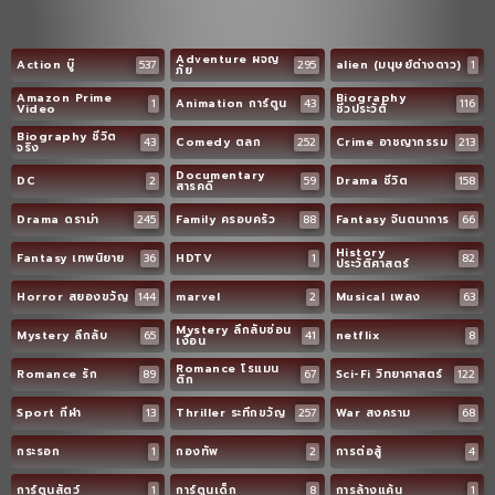
Adventure ผจญ
Action บู๊
537
295
alien (มนุษย์ต่างดาว)
1
ภัย
Amazon Prime
Biography
1
Animation การ์ตูน
43
116
Video
ชีวประวัติ
Biography ชีวิต
43
Comedy ตลก
252
Crime อาชญากรรม
213
จริง
Documentary
DC
2
59
Drama ชีวิต
158
สารคดี
Drama ดราม่า
245
Family ครอบครัว
88
Fantasy จินตนาการ
66
History
Fantasy เทพนิยาย
36
HDTV
1
82
ประวัติศาสตร์
Horror สยองขวัญ
144
marvel
2
Musical เพลง
63
Mystery ลึกลับซ่อน
Mystery ลึกลับ
65
41
netflix
8
เงื่อน
Romance โรแมน
Romance รัก
89
67
Sci-Fi วิทยาศาสตร์
122
ติก
Sport กีฬา
13
Thriller ระทึกขวัญ
257
War สงคราม
68
กระรอก
1
กองทัพ
2
การต่อสู้
4
การ์ตูนสัตว์
1
การ์ตูนเด็ก
8
การล้างแค้น
1