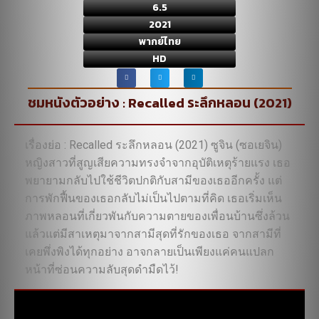
6.5
2021
พากย์ไทย
HD
ชมหนังตัวอย่าง : Recalled ระลึกหลอน (2021)
เรื่องย่อ : Recalled ระลึกหลอน (2021) ซูจิน (ซอเยจิน)
หญิงสาวที่สูญเสียความทรงจำจากอุบัติเหตุร้ายแรง เธอ
พยายามกลับไปใช้ชีวิตปกติกับสามีของเธออีกครั้ง แต่
การพักฟื้นของเธอกลับไม่เป็นไปตามที่คิด เธอเริ่มเห็น
ภาพหลอนที่เกี่ยวพันกับความตายของเพื่อนบ้านซึ่งล้วน
แล้วแต่มีสาเหตุมาจากสามีสุดที่รักของเธอ จากสามีที่
เคยพึ่งพิงได้ทุกอย่าง อาจกลายเป็นเพียงแค่คนแปลก
หน้าที่ซ่อนความลับสุดดำมืดไว้!