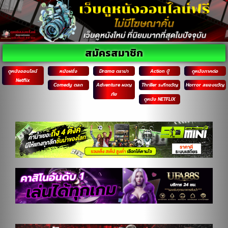
สมัครสมาชิก
ดูหนังออนไลน์
หนังฝรั่ง
Drama ดราม่า
Action บู๊
ดูหนังภาคต่อ
Netflix
Comedy ตลก
Adventure ผจญ
Thriller ระทึกขวัญ
Horror สยองขวัญ
ภัย
ดูหนัง NETFLIX