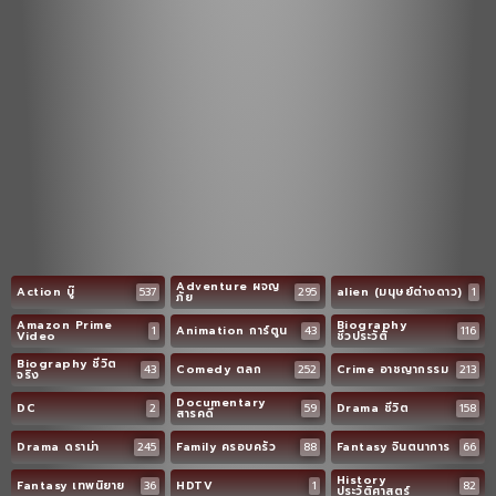
Adventure ผจญ
Action บู๊
537
295
alien (มนุษย์ต่างดาว)
1
ภัย
Amazon Prime
Biography
1
Animation การ์ตูน
43
116
Video
ชีวประวัติ
Biography ชีวิต
43
Comedy ตลก
252
Crime อาชญากรรม
213
จริง
Documentary
DC
2
59
Drama ชีวิต
158
สารคดี
Drama ดราม่า
245
Family ครอบครัว
88
Fantasy จินตนาการ
66
History
Fantasy เทพนิยาย
36
HDTV
1
82
ประวัติศาสตร์