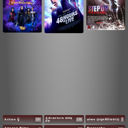
Adventure ผจญ
Action บู๊
537
295
alien (มนุษย์ต่างดาว)
1
ภัย
Amazon Prime
Biography