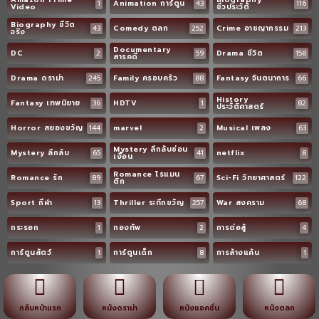
1
Animation การ์ตูน
43
116
Video
ชีวประวัติ
Biography ชีวิต
43
Comedy ตลก
252
Crime อาชญากรรม
213
จริง
Documentary
DC
2
59
Drama ชีวิต
158
สารคดี
Drama ดราม่า
245
Family ครอบครัว
88
Fantasy จินตนาการ
66
History
Fantasy เทพนิยาย
36
HDTV
1
82
ประวัติศาสตร์
Horror สยองขวัญ
144
marvel
2
Musical เพลง
63
Mystery ลึกลับซ่อน
Mystery ลึกลับ
65
41
netflix
8
เงื่อน
Romance โรแมน
Romance รัก
89
67
Sci-Fi วิทยาศาสตร์
122
ติก
Sport กีฬา
13
Thriller ระทึกขวัญ
257
War สงคราม
68
กระรอก
1
กองทัพ
2
การต่อสู้
4
การ์ตูนสัตว์
1
การ์ตูนเด็ก
8
การล้างแค้น
1
กลับหน้าแรก
หนังดราม่า
หนังแอคชั่น
หนังตลก