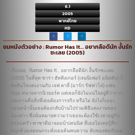
6.1
2005
พากย์ไทย
HD
ชมหนังตัวอย่าง : Rumor Has It… อยากลือดีนัก งั้นรัก
ซะเลย (2005)
เรื่องย่อ : Rumor Has It… อยากลือดีนัก งั้นรักซะเลย
(2005) ในที่สุด ซาร่า ฮัทติงเกอร์ (เจนนิเฟอร์ อนิสตัน) ก็
ตัดสินใจแต่งงานกับ เจฟ ดาลี่ (มาร์ก รัฟฟาโล่) แฟน
หนุ่ม ทนายจากนิวยอร์ค แต่เธอก็ยังไม่แน่ใจอยู่ดีว่าการ
แต่งงานคือสิ่งที่เธอต้องการจริง หรือไม่ ยังไงก็เถอะ
ก่อนหน้านั้นเธอต้องกลับบ้านไปร่วมพิธีแต่งงานของ
น้องสาว ซึ่งนั่นหมายความว่าเธอจะต้องใช้เวลาอยู่กับ
ครอบครัว พาซาดีน่าจอมบ้าเทนนิส ที่เธอไม่เคยรู้สึก
สนุกด้วยเลยจนกระทั่งเธอค้นพบความ ลับของพ่อกับแม่