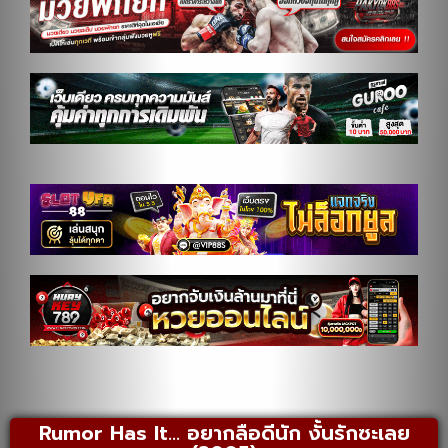
Rumor Has It… อยากลือดีนัก งั้นรักซะเลย