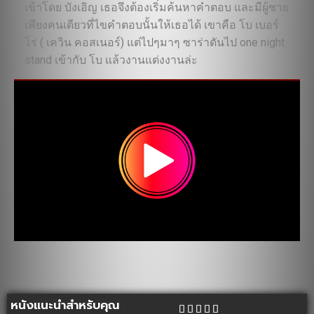
เข้าโดย บังเอิญ เธอจึงต้องเริ่มค้นหาคำตอบ และมีผู้ชาย
เพียงคนเดียวที่ไขคำตอบนั้นให้เธอได้ เขาคือ โบ เบอร์
โร่ ( เควิน คอสเนอร์) แต่ไปๆมาๆ ซาร่าดันไป one night
stand เข้ากับ โบ แล้วงานแต่งงานล่ะ
หนังแนะนำสำหรับคุณ




