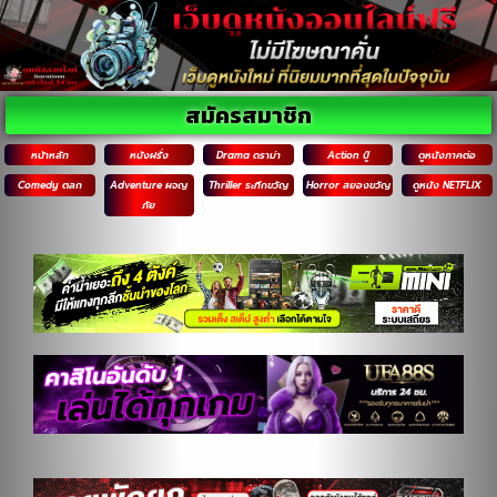
สมัครสมาชิก
หน้าหลัก
หนังฝรั่ง
Drama ดราม่า
Action บู๊
ดูหนังภาคต่อ
Comedy ตลก
Adventure ผจญ
Thriller ระทึกขวัญ
Horror สยองขวัญ
ดูหนัง NETFLIX
ภัย