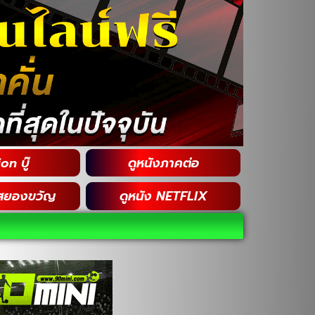
on บู๊
ดูหนังภาคต่อ
สยองขวัญ
ดูหนัง NETFLIX