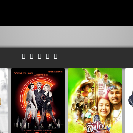




