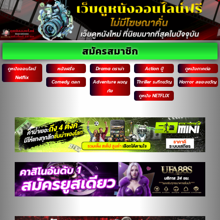
สมัครสมาชิก
ดูหนังออนไลน์
หนังฝรั่ง
Drama ดราม่า
Action บู๊
ดูหนังภาคต่อ
Netflix
Comedy ตลก
Adventure ผจญ
Thriller ระทึกขวัญ
Horror สยองขวัญ
ภัย
ดูหนัง NETFLIX