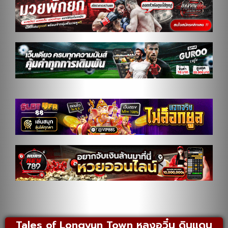
Tales of Longyun Town หลงอวิ๋น ดินแดน