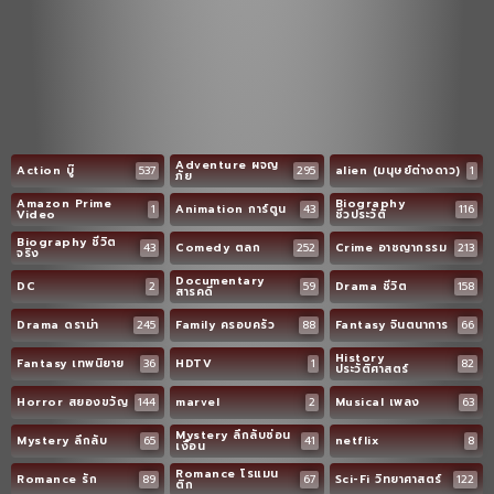
Adventure ผจญ
Action บู๊
537
295
alien (มนุษย์ต่างดาว)
1
ภัย
Amazon Prime
Biography
1
Animation การ์ตูน
43
116
Video
ชีวประวัติ
Biography ชีวิต
43
Comedy ตลก
252
Crime อาชญากรรม
213
จริง
Documentary
DC
2
59
Drama ชีวิต
158
สารคดี
Drama ดราม่า
245
Family ครอบครัว
88
Fantasy จินตนาการ
66
History
Fantasy เทพนิยาย
36
HDTV
1
82
ประวัติศาสตร์
Horror สยองขวัญ
144
marvel
2
Musical เพลง
63
Mystery ลึกลับซ่อน
Mystery ลึกลับ
65
41
netflix
8
เงื่อน
Romance โรแมน
Romance รัก
89
67
Sci-Fi วิทยาศาสตร์
122
ติก