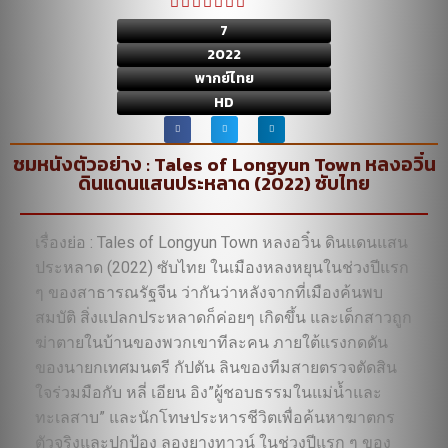
7
2022
พากย์ไทย
HD
ชมหนังตัวอย่าง : Tales of Longyun Town หลงอวิ๋น
ดินแดนแสนประหลาด (2022) ซับไทย
เรื่องย่อ : Tales of Longyun Town หลงอวิ๋น ดินแดนแสน
ประหลาด (2022) ซับไทย ในเมืองหลงหยุนในช่วงปีแรก
ๆ ของสาธารณรัฐจีน ว่ากันว่าหลังจากที่เมืองค้นพบ
สมบัติ สิ่งแปลกประหลาดก็ค่อยๆ เกิดขึ้น และเด็กสาวถูก
ฆ่าตายในบ้านของพวกเขาทีละคน ภายใต้แรงกดดัน
ของนายกเทศมนตรี กัปตัน ลินของทีมสายตรวจตัดสิน
ใจร่วมมือกับ หลี่ เอียน อิง”ผู้ชอบธรรมในแม่น้ำและ
ทะเลสาบ” และนักโทษประหารชีวิตเพื่อค้นหาฆาตกร
ตัวจริงและปกป้อง ลองยางทาวน์ ในช่วงปีแรก ๆ ของ