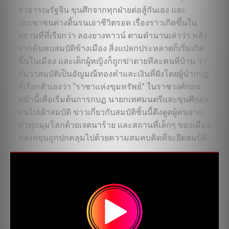
สาธารณรัฐจีน ขุนศึกจากทุกฝ่ายต่อสู้กันเอง และ
ประชาชนต่างดิ้นรนเอาชีวิตรอด เรื่องราวเกิดขึ้นใน
สถานที่ที่เรียกว่า ลองยางทาวน์ ตามตำนานเล่าว่า หลัง
จากค้นพบสมบัติข้างเมือง สิ่งแปลกประหลาดก็เริ่มเกิด
ขึ้นในเมือง และเด็กผู้หญิงก็ถูกฆ่าตายทีละคนที่บ้าน ว่า
กันว่าสมบัติเป็นอัญมณีทองคำและเงินที่ฝังโดยผู้นำกบฏ
ที่เรียกตัวเองว่า “ราชาแห่งขุมทรัพย์” ในราชวงศ์ก่อน
หน้านี้เพื่อเริ่มต้นการกบฏ นายกเทศมนตรีและขุนศึกส่ง
คนไปเฝ้าสมบัติ ข่าวเกี่ยวกับสมบัติชิ้นนี้ดึงดูดผู้คนจาก
ทั่วทุกมุมโลกด้วยเจตนาร้าย และสถานที่เล็กๆ ของเมือง
หลงหยุนถูกปกคลุมไปด้วยความสมคบคิดที่จะยึดสมบัติ