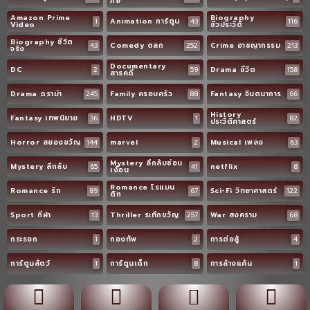
ภัย
Amazon Prime
Biography
1
Animation การ์ตูน
43
116
Video
ชีวประวัติ
Biography ชีวิต
43
Comedy ตลก
252
Crime อาชญากรรม
213
จริง
Documentary
DC
2
59
Drama ชีวิต
158
สารคดี
Drama ดราม่า
245
Family ครอบครัว
88
Fantasy จินตนาการ
66
History
Fantasy เทพนิยาย
36
HDTV
1
82
ประวัติศาสตร์
Horror สยองขวัญ
144
marvel
2
Musical เพลง
63
Mystery ลึกลับซ่อน
Mystery ลึกลับ
65
41
netflix
8
เงื่อน
Romance โรแมน
Romance รัก
89
67
Sci-Fi วิทยาศาสตร์
122
ติก
Sport กีฬา
13
Thriller ระทึกขวัญ
257
War สงคราม
68
กระรอก
1
กองทัพ
2
การต่อสู้
4
การ์ตูนสัตว์
1
การ์ตูนเด็ก
8
การล้างแค้น
1