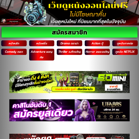
สมัครสมาชิก
หน้าหลัก
หนังฝรั่ง
Drama ดราม่า
Action บู๊
ดูหนังภาคต่อ
Comedy ตลก
Adventure ผจญ
Thriller ระทึกขวัญ
Horror สยองขวัญ
ดูหนัง NETFLIX
ภัย