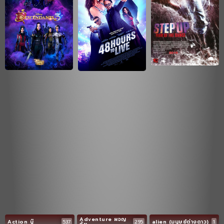
Adventure ผจญ
Action บู๊
537
295
alien (มนุษย์ต่างดาว)
1