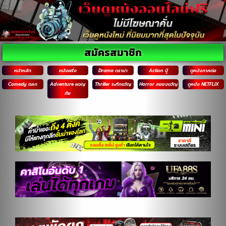
สมัครสมาชิก
หน้าหลัก
หนังฝรั่ง
Drama ดราม่า
Action บู๊
ดูหนังภาคต่อ
Comedy ตลก
Adventure ผจญ
Thriller ระทึกขวัญ
Horror สยองขวัญ
ดูหนัง NETFLIX
ภัย