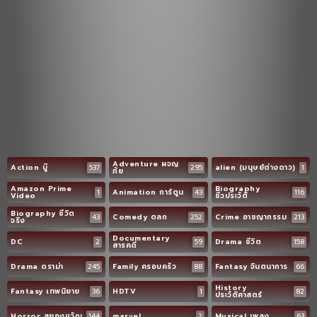
Adventure ผจญ
Action บู๊
537
295
alien (มนุษย์ต่างดาว)
1
ภัย
Amazon Prime
Biography
1
Animation การ์ตูน
43
116
Video
ชีวประวัติ
Biography ชีวิต
43
Comedy ตลก
252
Crime อาชญากรรม
213
จริง
Documentary
DC
2
59
Drama ชีวิต
158
สารคดี
Drama ดราม่า
245
Family ครอบครัว
88
Fantasy จินตนาการ
66
History
Fantasy เทพนิยาย
36
HDTV
1
82
ประวัติศาสตร์
Horror สยองขวัญ
144
marvel
2
Musical เพลง
63