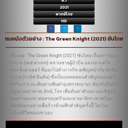
6.1
2021
พากย์ไทย
HD
ชมหนังตัวอย่าง : The Green Knight (2021) ซับไทย
เรื่องย่อ : The Green Knight (2021) ซับไทย เรื่องราวของ
กาเวน (เดฟ พาเทล) หลานชายผู้บ้าบิ่น และเอาแต่ใจ
ของ คิงอาเธอร์ ที่ออกไปทำภารกิจ เผชิญหน้ากับ อัศวิน
มรกต (ราล์ฟ อีนสัน) ซึ่งเป็นบททดสอบสำคัญของเหล่า
อัศวิน กาเวน เดินทางฟันฝ่าอุปสรรคนานา ต้องรับมือกับ
วิญญาณอาฆาต, ยักษ์, โจร เพื่อค้นหาตัวเอง และพิสูจน์
คุณค่าของเขาต่อครอบครัวและอาณาจักร เขาพร้อม
เดิมพันทุกอย่างเพื่อก้าวข้ามศึกสำคัญครั้งนี้ ไม่เว้น
แม้แต่ชีวิตของเขาเอง