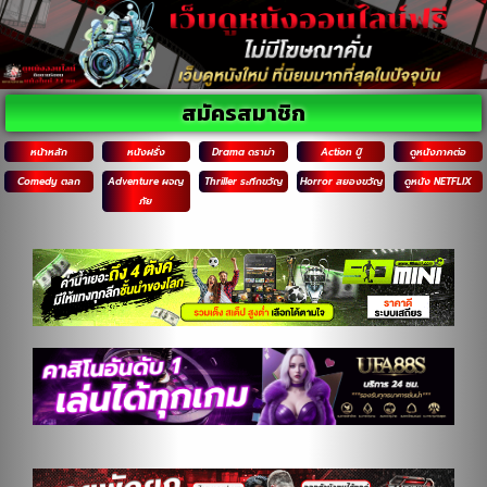
สมัครสมาชิก
หน้าหลัก
หนังฝรั่ง
Drama ดราม่า
Action บู๊
ดูหนังภาคต่อ
Comedy ตลก
Adventure ผจญ
Thriller ระทึกขวัญ
Horror สยองขวัญ
ดูหนัง NETFLIX
ภัย