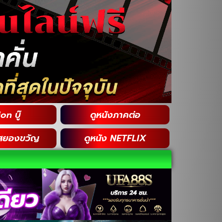
on บู๊
ดูหนังภาคต่อ
สยองขวัญ
ดูหนัง NETFLIX