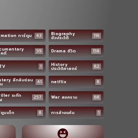
Biography
43
116
mation การ์ตูน
ชีวประวัติ
cumentary
59
158
Drama ชีวิต
คดี
History
1
82
TV
ประวัติศาสตร์
tery ลึกลับซ่อน
41
8
netflix
อน
iller ระทึก
257
68
War สงคราม
ัญ
8
1
์ตูนเด็ก
การล้างแค้น