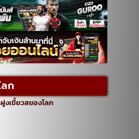
โลก
าฝูงเขี้ยวสยองโลก