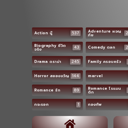
Adventure ผจญ
537
Action บู๊
ภัย
Biography ชีวิต
43
Comedy ตลก
จริง
245
Drama ดราม่า
Family ครอบครัว
144
Horror สยองขวัญ
marvel
Romance โรแมน
89
Romance รัก
ติก
1
กระรอก
กองทัพ