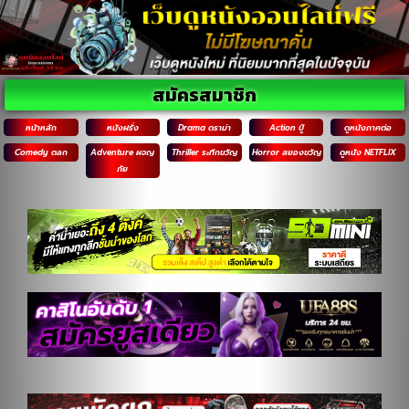
สมัครสมาชิก
หน้าหลัก
หนังฝรั่ง
Drama ดราม่า
Action บู๊
ดูหนังภาคต่อ
Comedy ตลก
Adventure ผจญ
Thriller ระทึกขวัญ
Horror สยองขวัญ
ดูหนัง NETFLIX
ภัย