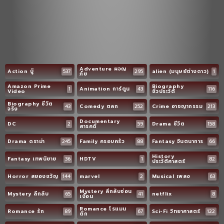
Adventure ผจญ
Action บู๊
537
295
alien (มนุษย์ต่างดาว)
1
ภัย
Amazon Prime
Biography
1
Animation การ์ตูน
43
116
Video
ชีวประวัติ
Biography ชีวิต
43
Comedy ตลก
252
Crime อาชญากรรม
213
จริง
Documentary
DC
2
59
Drama ชีวิต
158
สารคดี
Drama ดราม่า
245
Family ครอบครัว
88
Fantasy จินตนาการ
66
History
Fantasy เทพนิยาย
36
HDTV
1
82
ประวัติศาสตร์
Horror สยองขวัญ
144
marvel
2
Musical เพลง
63
Mystery ลึกลับซ่อน
Mystery ลึกลับ
65
41
netflix
8
เงื่อน
Romance โรแมน
Romance รัก
89
67
Sci-Fi วิทยาศาสตร์
122
ติก