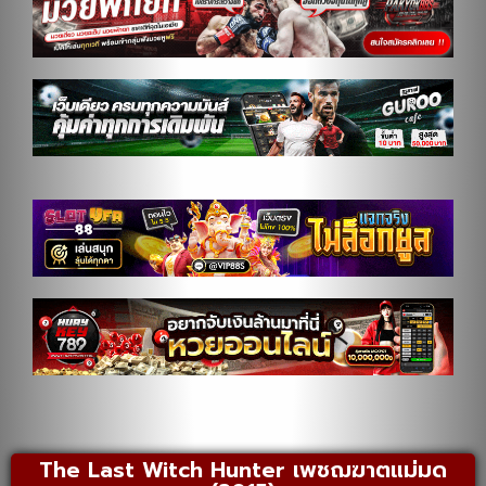
The Last Witch Hunter เพชฌฆาตแม่มด