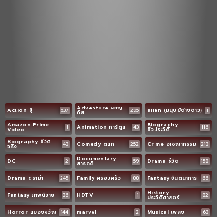
Adventure ผจญ
Action บู๊
537
295
alien (มนุษย์ต่างดาว)
1
ภัย
Amazon Prime
Biography
1
Animation การ์ตูน
43
116
Video
ชีวประวัติ
Biography ชีวิต
43
Comedy ตลก
252
Crime อาชญากรรม
213
จริง
Documentary
DC
2
59
Drama ชีวิต
158
สารคดี
Drama ดราม่า
245
Family ครอบครัว
88
Fantasy จินตนาการ
66
History
Fantasy เทพนิยาย
36
HDTV
1
82
ประวัติศาสตร์
Horror สยองขวัญ
144
marvel
2
Musical เพลง
63