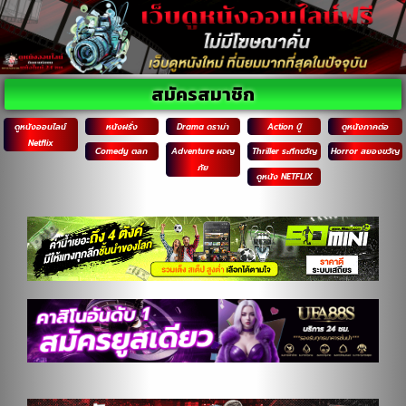
สมัครสมาชิก
ดูหนังออนไลน์
หนังฝรั่ง
Drama ดราม่า
Action บู๊
ดูหนังภาคต่อ
Netflix
Comedy ตลก
Adventure ผจญ
Thriller ระทึกขวัญ
Horror สยองขวัญ
ภัย
ดูหนัง NETFLIX