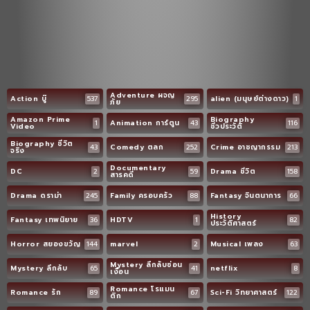
Adventure ผจญ
Action บู๊
537
295
alien (มนุษย์ต่างดาว)
1
ภัย
Amazon Prime
Biography
1
Animation การ์ตูน
43
116
Video
ชีวประวัติ
Biography ชีวิต
43
Comedy ตลก
252
Crime อาชญากรรม
213
จริง
Documentary
DC
2
59
Drama ชีวิต
158
สารคดี
Drama ดราม่า
245
Family ครอบครัว
88
Fantasy จินตนาการ
66
History
Fantasy เทพนิยาย
36
HDTV
1
82
ประวัติศาสตร์
Horror สยองขวัญ
144
marvel
2
Musical เพลง
63
Mystery ลึกลับซ่อน
Mystery ลึกลับ
65
41
netflix
8
เงื่อน
Romance โรแมน
Romance รัก
89
67
Sci-Fi วิทยาศาสตร์
122
ติก