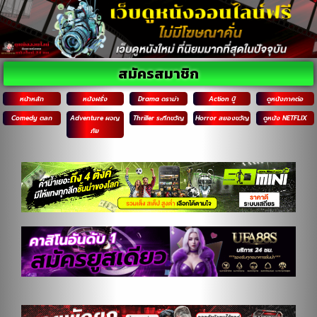
สมัครสมาชิก
หน้าหลัก
หนังฝรั่ง
Drama ดราม่า
Action บู๊
ดูหนังภาคต่อ
Comedy ตลก
Adventure ผจญ
Thriller ระทึกขวัญ
Horror สยองขวัญ
ดูหนัง NETFLIX
ภัย