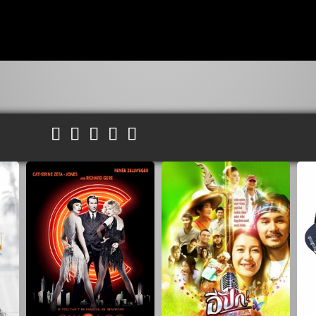




