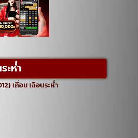
ระห่ำ
2) เถื่อน เฉือนระห่ำ