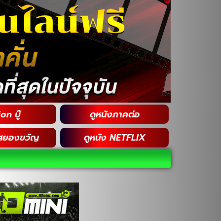
on บู๊
ดูหนังภาคต่อ
สยองขวัญ
ดูหนัง NETFLIX