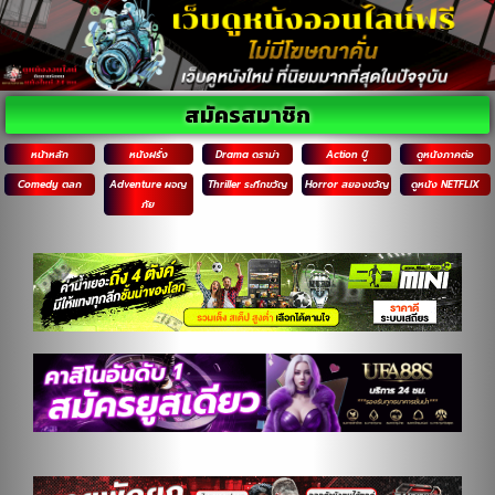
สมัครสมาชิก
หน้าหลัก
หนังฝรั่ง
Drama ดราม่า
Action บู๊
ดูหนังภาคต่อ
Comedy ตลก
Adventure ผจญ
Thriller ระทึกขวัญ
Horror สยองขวัญ
ดูหนัง NETFLIX
ภัย