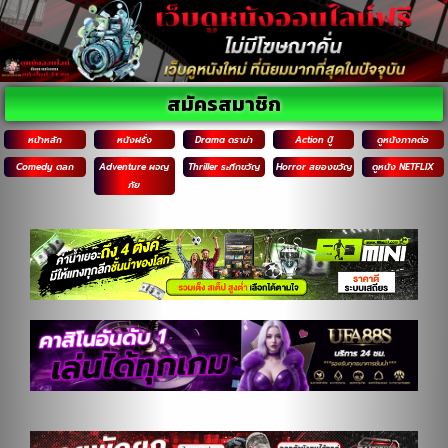
สมัครสมาชิก
หน้าหลัก
หนังฝรั่ง
Drama ดราม่า
Action บู๊
ดูหนังภาคต่อ
Comedy ตลก
Adventure ผจญ
Thriller ระทึกขวัญ
Horror สยองขวัญ
ดูหนัง NETFLIX
ภัย