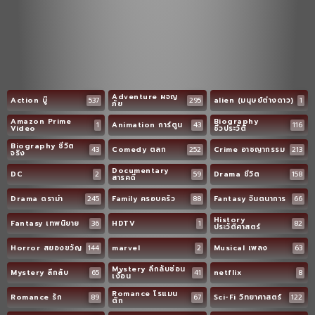
Adventure ผจญ
Action บู๊
537
295
alien (มนุษย์ต่างดาว)
1
ภัย
Amazon Prime
Biography
1
Animation การ์ตูน
43
116
Video
ชีวประวัติ
Biography ชีวิต
43
Comedy ตลก
252
Crime อาชญากรรม
213
จริง
Documentary
DC
2
59
Drama ชีวิต
158
สารคดี
Drama ดราม่า
245
Family ครอบครัว
88
Fantasy จินตนาการ
66
History
Fantasy เทพนิยาย
36
HDTV
1
82
ประวัติศาสตร์
Horror สยองขวัญ
144
marvel
2
Musical เพลง
63
Mystery ลึกลับซ่อน
Mystery ลึกลับ
65
41
netflix
8
เงื่อน
Romance โรแมน
Romance รัก
89
67
Sci-Fi วิทยาศาสตร์
122
ติก