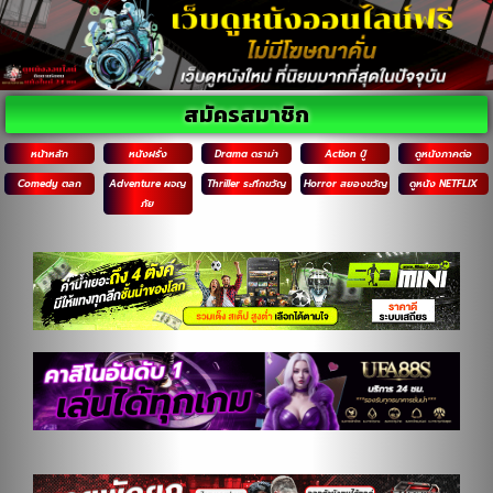
สมัครสมาชิก
หน้าหลัก
หนังฝรั่ง
Drama ดราม่า
Action บู๊
ดูหนังภาคต่อ
Comedy ตลก
Adventure ผจญ
Thriller ระทึกขวัญ
Horror สยองขวัญ
ดูหนัง NETFLIX
ภัย