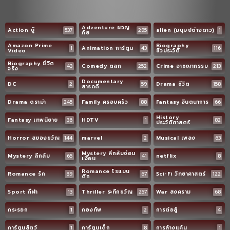
Adventure ผจญ
Action บู๊
537
295
alien (มนุษย์ต่างดาว)
1
ภัย
Amazon Prime
Biography
1
Animation การ์ตูน
43
116
Video
ชีวประวัติ
Biography ชีวิต
43
Comedy ตลก
252
Crime อาชญากรรม
213
จริง
Documentary
DC
2
59
Drama ชีวิต
158
สารคดี
Drama ดราม่า
245
Family ครอบครัว
88
Fantasy จินตนาการ
66
History
Fantasy เทพนิยาย
36
HDTV
1
82
ประวัติศาสตร์
Horror สยองขวัญ
144
marvel
2
Musical เพลง
63
Mystery ลึกลับซ่อน
Mystery ลึกลับ
65
41
netflix
8
เงื่อน
Romance โรแมน
Romance รัก
89
67
Sci-Fi วิทยาศาสตร์
122
ติก
Sport กีฬา
13
Thriller ระทึกขวัญ
257
War สงคราม
68
กระรอก
1
กองทัพ
2
การต่อสู้
4
การ์ตูนสัตว์
1
การ์ตูนเด็ก
8
การล้างแค้น
1