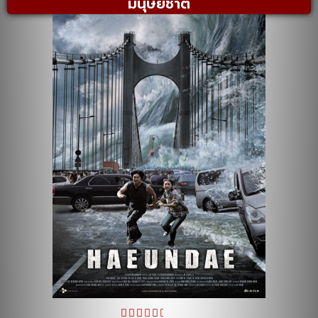
มนุษยชาติ