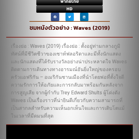
พากย์ไทย
HD
ชมหนังตัวอย่าง : Waves (2019)
เรื่องย่อ : Waves (2019) เรื่องย่อ : ตั้งอยู่ท่ามกลางภูมิ
ทัศน์ที่มีชีวิตชีวาของเซาท์ฟลอริดาและมีทั้งนักแสดง
และนักแสดงที่ได้รับรางวัลอย่างน่าประหลาดใจ Waves
ติดตามการเดินทางทางอารมณ์อันยิ่งใหญ่ของครอบ
ครัวแอฟริกัน – อเมริกันชานเมืองที่นำโดยพ่อที่ตั้งใจดี
ความรักการให้อภัยและการกลับมาพร้อมกันหลังจาก
การสูญเสีย จากผู้กำกับ Trey Edward Shults ผู้โด่งดัง
Waves เป็นเรื่องราวที่น่ายินดีเกี่ยวกับความสามารถที่
เป็นสากลสำหรับความเห็นอกเห็นใจและการเติบโตแม้
ในเวลาที่มืดมนที่สุด