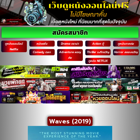
สมัครสมาชิก
ดูหนังออนไลน์
หนังฝรั่ง
Drama ดราม่า
Action บู๊
ดูหนังภาคต่อ
Netflix
Comedy ตลก
Adventure ผจญ
Thriller ระทึกขวัญ
Horror สยองขวัญ
ภัย
ดูหนัง NETFLIX
Waves (2019)