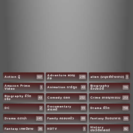
Adventure ผจญ
Action บู๊
537
295
alien (มนุษย์ต่างดาว)
1
ภัย
Amazon Prime
Biography
1
Animation การ์ตูน
43
116
Video
ชีวประวัติ
Biography ชีวิต
43
Comedy ตลก
252
Crime อาชญากรรม
213
จริง
Documentary
DC
2
59
Drama ชีวิต
158
สารคดี
Drama ดราม่า
245
Family ครอบครัว
88
Fantasy จินตนาการ
66
History
Fantasy เทพนิยาย
36
HDTV
1
82
ประวัติศาสตร์